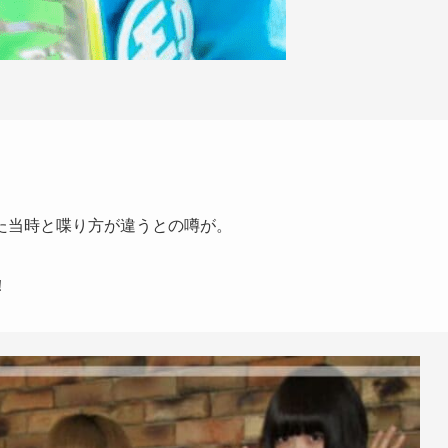
た当時と喋り方が違うとの噂が。
！