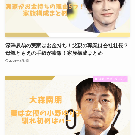
深澤辰哉の実家はお金持ち！父親の職業は会社社長？
母親ともえの手紙が素敵！家族構成まとめ
2025年3月7日
俳優・女優・タレント