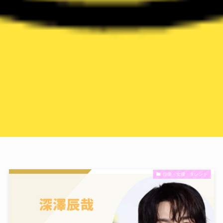
俳優・女優・タレント