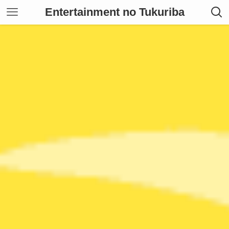
Entertainment no Tukuriba