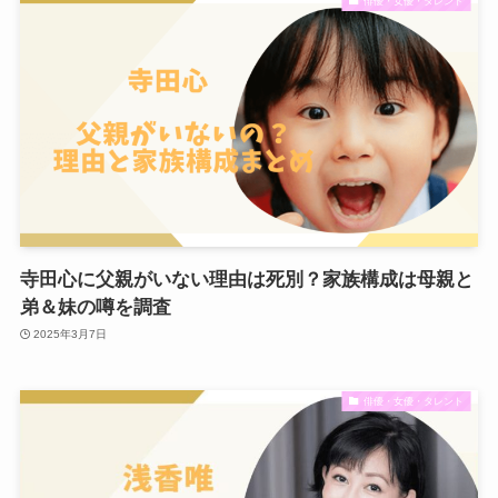
俳優・女優・タレント
寺田心に父親がいない理由は死別？家族構成は母親と
弟＆妹の噂を調査
2025年3月7日
俳優・女優・タレント