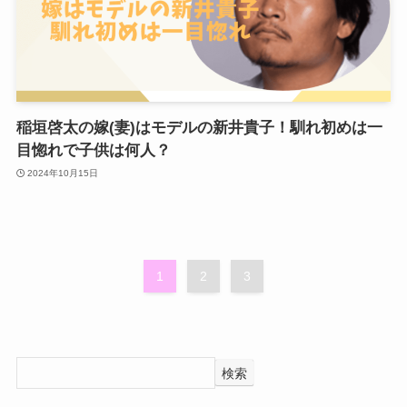
稲垣啓太の嫁(妻)はモデルの新井貴子！馴れ初めは一
目惚れで子供は何人？
2024年10月15日
1
2
3
検索