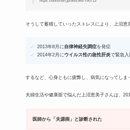
https://bunshun.jp/articles/-/50712
そうして蓄積していったストレスにより、上沼恵
2013年8月に
自律神経失調症
を発症
2014年2月に
ウイルス性の急性肝炎
で緊急入
するなど、心身ともに疲弊し、病気になってしま
夫婦生活や健康面で悩んだ上沼恵美子さんは、20
医師から「夫源病」と診断された