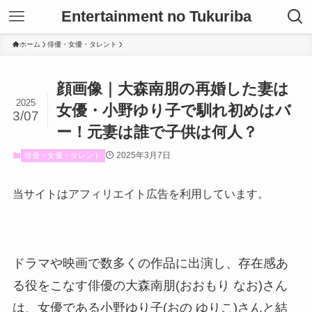
Entertainment no Tukuriba
ホーム
俳優・女優・タレント
顔画像｜大森南朋の再婚した妻は
2025
女優・小野ゆり子で馴れ初めはバ
3/07
ー！元妻は誰で子供は何人？
2025年3月7日
俳優・女優・タレント
当サイトはアフィリエイト広告を利用しています。
ドラマや映画で数多くの作品に出演し、存在感あ
る役をこなす俳優の大森南朋(おおもり なお)さん
は、女優である小野ゆり子(おの ゆりこ)さんと結