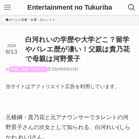
Entertainment no Tukuriba
ホーム
俳優・女優・タレント
白河れいの学歴や大学どこ？留学
2024
やバレエ歴が凄い！父親は貴乃花
8/13
で母親は河野景子
2024年8月13日
俳優・女優・タレント
当サイトはアフィリエイト広告を利用しています。
元横綱・貴乃花と元アナウンサーでタレントの河
野景子さんの次女として知られる、白河れい(しら
かわ れい)さん。