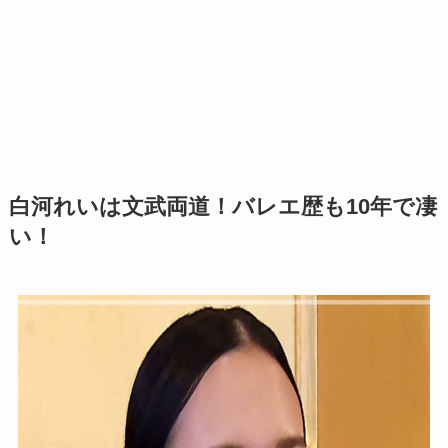
白河れいは文武両道！バレエ歴も10年で凄
い！