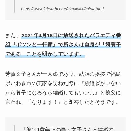
https://www.fukutabi.net/fuku/iwaki/min4.html
また、
2021年4月18日に放送されたバラエティ番
組『ポツンと一軒家』で所さんは自身が「婿養子
である」ことを明かしています。
芳賀文子さんが一人娘であり、結婚の挨拶で福島
県いわき市の実家を訪ねた際に『跡継ぎがいない
から養子になるなら結婚してもいいよ』と義父に
言われ、『なります！』と即答したとそうです。
「彼は1歳年上の妻・文子さんと結婚す