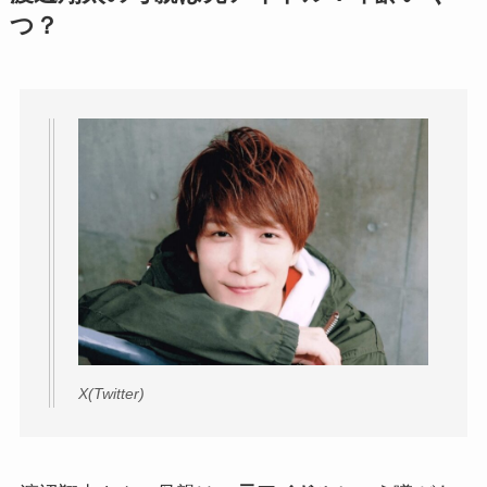
つ？
X(Twitter)