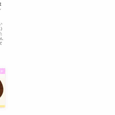
は
？
い
)
た
さん
て
理家
！