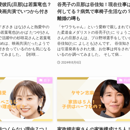
彼氏(旦那)は若葉竜也？
谷亮子の旦那は谷佳知！現在仕事
映画共演でいつから付き
何してる？病気で車椅子生活なの
離婚の噂も
すぎさき はな)さんと熱愛中の
「ヤワラちゃん」という愛称で親しまれて
若葉竜也(わかば たつや)さん
た柔道金メダリストの谷亮子(たに りょうこ
で活躍中の杉咲花さんと若葉竜
さんの旦那さんは、プロ野球選手をしてい
初めは、映画共演だったようで
谷佳知(たに よしとも)さんです。 谷佳知
付き合っているのかも気になる
は引退発表をされた後、お仕事は何をされ
てみました。 【杉咲...
いるのか調べてみました。 そして病...
2024年8月6日
歌手
料
供つくらない理由７つ！
家政婦志麻さんの家族構成は５人