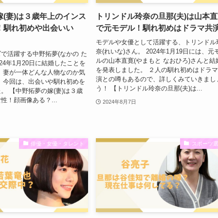
(妻)は３歳年上のインス
トリンドル玲奈の旦那(夫)は山本
！馴れ初めや出会いい
で元モデル！馴れ初めはドラマ共
モデルや女優として活躍する、トリンドル
奈(れいな)さん。 2024年1月19日には、元
で活躍する中野拓夢(なかの た
ルの山本直寛(やまもと なおひろ)さんと結
024年1月20日に結婚したことを
を発表しました。 ２人の馴れ初めはドラ
 妻が一体どんな人物なのか気
演との噂もあるので、詳しくみていきまし
 今回は、出会いや馴れ初めを
う！ 【トリンドル玲奈の旦那(夫)は...
。 【中野拓夢の嫁(妻)は３歳
性！顔画像ある？...
2024年8月7日
俳優・女優・タレント
スポーツ