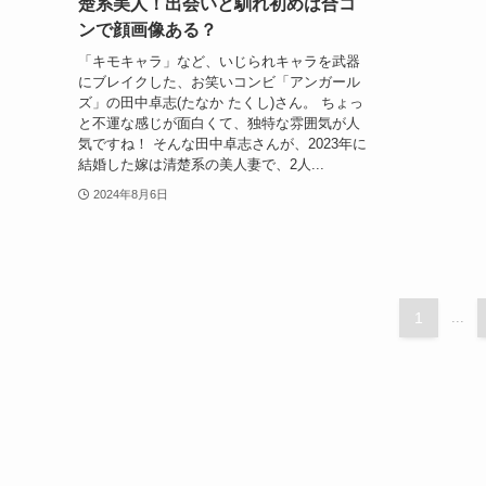
楚系美人！出会いと馴れ初めは合コ
ンで顔画像ある？
「キモキャラ」など、いじられキャラを武器
にブレイクした、お笑いコンビ「アンガール
ズ」の田中卓志(たなか たくし)さん。 ちょっ
と不運な感じが面白くて、独特な雰囲気が人
気ですね！ そんな田中卓志さんが、2023年に
結婚した嫁は清楚系の美人妻で、2人...
2024年8月6日
1
...