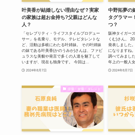
叶美香が結婚しない理由なぜ？実家
中野拓夢の嫁
の家族は超お金持ち?父親はどんな
タグラマー
人？
つ？
「セレブリティ・ライフスタイルプロデュー
阪神タイガーズ
サー」を名乗り、モデル、テレビタレントな
くむ)さん。 2
ど、活動は多岐にわたる叶姉妹。 その叶姉妹
発表しました。
の妹である叶美香(かのうみか)さんは、ファビ
になりますね。
ュラスな美貌や発言で多くの人達を魅了して
調べてみました
いますが、現在も独身です。 今回は...
年上の一般人女
2024年8月7日
2024年8月7日
俳優・女優・タレント