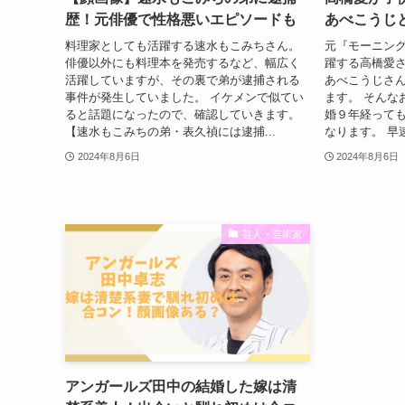
歴！元俳優で性格悪いエピソードも
あべこうじ
料理家としても活躍する速水もこみちさん。
元『モーニン
俳優以外にも料理本を発売するなど、幅広く
躍する高橋愛さ
活躍していますが、その裏で弟が逮捕される
あべこうじさ
事件が発生していました。 イケメンで似てい
ます。 そんな
ると話題になったので、確認していきます。
婚９年経って
【速水もこみちの弟・表久禎には逮捕...
なります。 早
2024年8月6日
2024年8月6日
芸人・芸術家
アンガールズ田中の結婚した嫁は清