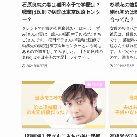
石原良純の妻は稲田幸子で学歴は？
杉咲花の熱愛
職業は医師で病院は東京医療センタ
馴れ初めは
ー？
合ってた？
タレントで俳優の石原良純(いしはら よしず
女優の杉咲花(
み)さんの妻は一般人の稲田幸子(いなだ さち
彼氏は、俳優の
こ)さんです。 稲田幸子さんの職業は医師で、
です。 芸能界
勤務先の病院は東京医療センターという噂も
也さんの馴れ
あるので調査をしてみました。 【石原良純の
す。 いつから
妻(嫁)は稲田幸子の学歴】 ライブド...
ので、調査をし
2024年8月7日
2024年8月6日
料理家
【顔画像】速水もこみちの弟に逮捕
高橋愛が子