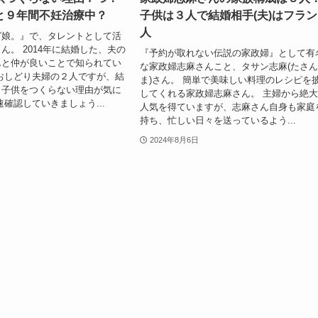
と９年間不妊治療中？
子供は３人で結婚相手(夫)はフラ
人
グ娘。』で、タレントとして活
ん。 2014年に結婚した、夫の
『予約が取れない伝説の家政婦』として有
んと仲が良いことで知られてい
な家政婦志麻さんこと、タサン志麻(たさ
おしどり夫婦の２人ですが、結
ま)さん。 簡単で美味しい料理のレシピを
も子供をつくらない理由が気に
してくれる家政婦志麻さん。 主婦から絶
速確認していきましょう...
人気を得ていますが、志麻さん自身も家庭
持ち、忙しい日々を送っているよう...
2024年8月6日