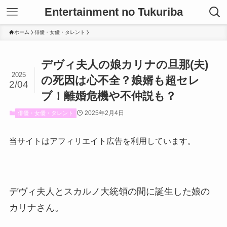
Entertainment no Tukuriba
ホーム
俳優・女優・タレント
デヴィ夫人の娘カリナの旦那(夫)
2025
の死因は心不全？娘婿も超セレ
2/04
ブ！離婚危機や不仲説も？
2025年2月4日
俳優・女優・タレント
当サイトはアフィリエイト広告を利用しています。
デヴィ夫人とスカルノ大統領の間に誕生した娘の
カリナさん。