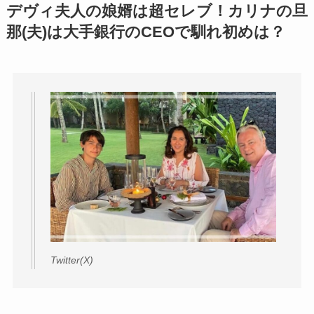
デヴィ夫人の娘婿は超セレブ！カリナの旦
那(夫)は大手銀行のCEOで馴れ初めは？
Twitter(X)