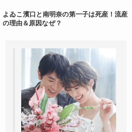
よゐこ濱口と南明奈の第一子は死産！流産
の理由＆原因なぜ？