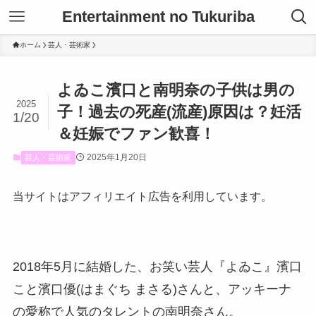
Entertainment no Tukuriba
ホーム
芸人・芸術家
よゐこ濱口と南明奈の子供は男の
2025
子！過去の死産(流産)原因は？妊活
1/20
＆妊娠でファン歓喜！
2025年1月20日
芸人・芸術家
当サイトはアフィリエイト広告を利用しています。
2018年5月に結婚した、お笑い芸人『よゐこ』濱口
こと濱口優(はまぐち まさる)さんと、アッキーナ
の愛称で人気のタレントの南明奈さん。