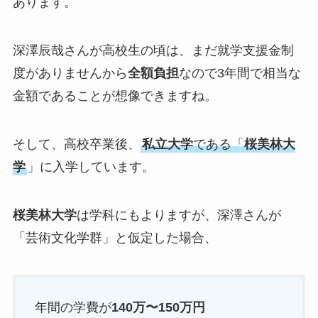
あります。
深澤辰哉さんが高校生の頃は、まだ就学支援金制
度がありませんから
全額負担
なので3年間で相当な
金額であることが想像できますね。
そして、高校卒業後、
私立大学
である「
桜美林大
学
」に入学しています。
桜美林大学
は学科にもよりますが、深澤さんが
「芸術文化学群」と仮定した場合、
年間の学費が
140万〜150万円