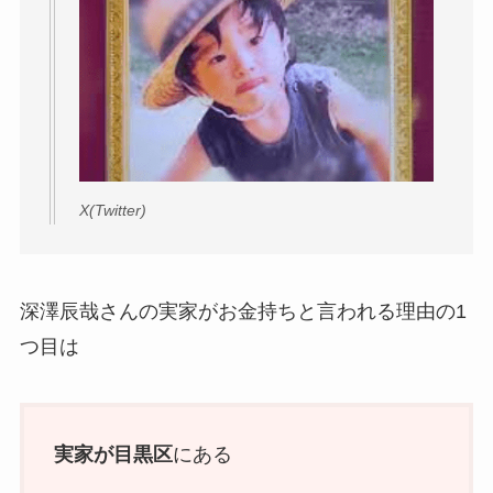
X(Twitter)
深澤辰哉さんの実家がお金持ちと言われる理由の1
つ目は
実家が目黒区
にある