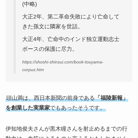
(中略)
大正2年、第二革命失敗により亡命して
きた孫文に隣家を世話。
大正4年、亡命中のインド独立運動志士
ボースの保護に尽力。
https://shoshi-shinsui.com/book-touyama-
corpus.htm
頭山満は、西日本新聞の前身である
「福陵新報」
を創業した実業家
でもあったそうです。
伊知地俊夫さんが黒木瞳さんを射止めるまでの行