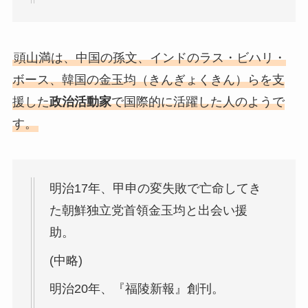
頭山満は、中国の孫文、インドのラス・ビハリ・
ボース、韓国の金玉均（きんぎょくきん）らを支
援した
政治活動家
で国際的に活躍した人のようで
す。
明治17年、甲申の変失敗で亡命してき
た朝鮮独立党首領金玉均と出会い援
助。
(中略)
明治20年、『福陵新報』創刊。