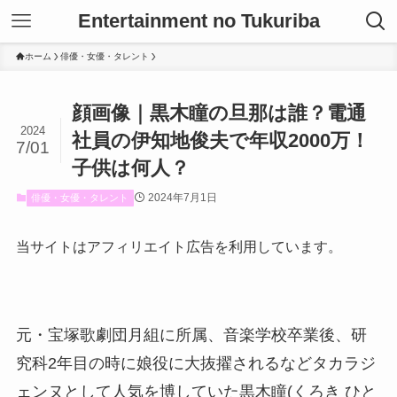
Entertainment no Tukuriba
ホーム
俳優・女優・タレント
顔画像｜黒木瞳の旦那は誰？電通
2024
社員の伊知地俊夫で年収2000万！
7/01
子供は何人？
2024年7月1日
俳優・女優・タレント
当サイトはアフィリエイト広告を利用しています。
元・宝塚歌劇団月組に所属、音楽学校卒業後、研
究科2年目の時に娘役に大抜擢されるなどタカラジ
ェンヌとして人気を博していた黒木瞳(くろき ひと