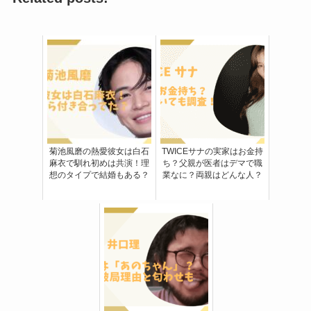
菊池風磨の熱愛彼女は白石
TWICEサナの実家はお金持
麻衣で馴れ初めは共演！理
ち？父親が医者はデマで職
想のタイプで結婚もある？
業なに？両親はどんな人？