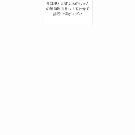
井口理と元彼女あのちゃん
の破局理由５つ！匂わせで
誹謗中傷がエグい