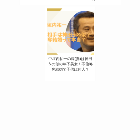
中垣内祐一の嫁(妻)は神田
うの似の年下美女！不倫略
奪結婚で子供は何人？