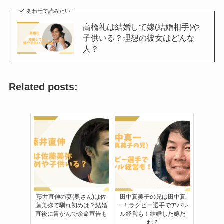
あわせて読みたい
高橋礼は結婚して嫁(結婚相手)や
子供いる？理想の彼女はどんな
人？
Related posts:
藤井直伸の妻(奥さん)は佐
田中真美子の兄は田中真
藤美弥で馴れ初めは？結婚
一！ラグビー選手でアパレ
直後に胃がんで余命宣告も
ル経営も！結婚した嫁だ
れ？