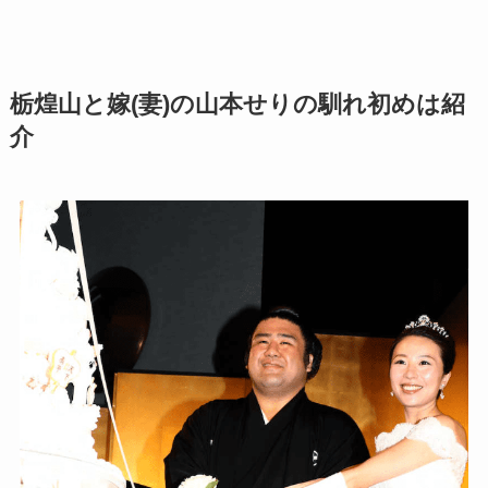
栃煌山と嫁(妻)の山本せりの馴れ初めは紹
介