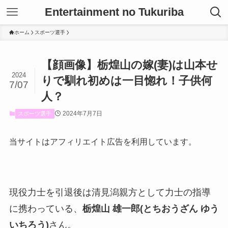
Entertainment no Tukuriba
ホーム
スポーツ選手
【顔画像】栃煌山の嫁(妻)は山本せ
2024
りで馴れ初めは一目惚れ！子供何
7/07
人？
2024年7月7日
スポーツ選手
当サイトはアフィリエイト広告を利用しています。
現役力士を引退後は清見潟親方として力士の指導
に携わっている、
栃煌山 雄一郎(とちおうざん ゆう
いちろう)
さん。