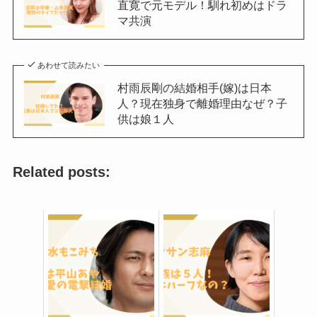
直寛で元モデル！馴れ初めはドラ
マ共演
あわせて読みたい
村雨辰剛の結婚相手(嫁)は日本
人？現在独身で離婚理由なぜ？子
供は娘１人
Related posts: