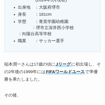
(2024年5月現在)
出身地 ：大阪府堺市
身長 ：181cm
学歴 ：青英学園幼稚園
：堺市立深井西小学校
：向陽台高等学校
職業 ：サッカー選手
稲本潤一さんは17歳の頃に
Jリーグ
に初出場し、そ
の2年後の1999年には
FIFAワールドユース
で準優
勝を果たしました。
その後、