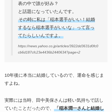
表の中で誰が好み？
と話題になっていたんです。
その時に私は「稲本選手がいい！結婚
するなら稲本選手がいいな」って言っ
てたらしいんですよ。
https://news.yahoo.co.jp/articles/3922dd3631d0fc0
cb6d187cfc23e4436b2440634?page=2
10年後に本当に結婚しているので、運命を感じま
すよね。
実際には当時、田中美保さんは軽い気持ちで話し
ていたことだったので、
「稲本潤一さんと結婚し