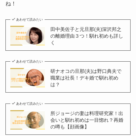
ね！
あわせて読みたい
田中美佐子と元旦那(夫)深沢邦之
の離婚理由３つ！馴れ初めも詳し
く
あわせて読みたい
研ナオコの旦那(夫)は野口典夫で
職業は社長！デキ婚で馴れ初め
は？
あわせて読みたい
所ジョージの妻は料理研究家！出
会いと馴れ初めは一目惚れ？再婚
の噂も【顔画像】