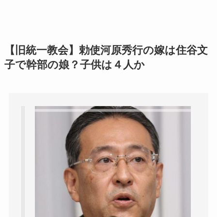
【旧統一教会】勅使河原秀行の嫁は住谷文
子で幹部の娘？子供は４人か