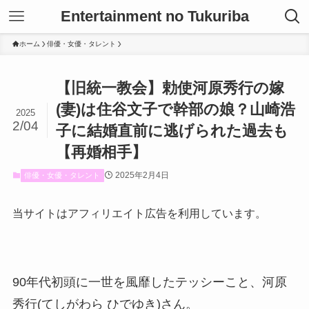
Entertainment no Tukuriba
ホーム
俳優・女優・タレント
【旧統一教会】勅使河原秀行の嫁
(妻)は住谷文子で幹部の娘？山崎浩
2025
2/04
子に結婚直前に逃げられた過去も
【再婚相手】
2025年2月4日
俳優・女優・タレント
当サイトはアフィリエイト広告を利用しています。
90年代初頭に一世を風靡したテッシーこと、河原
秀行(てしがわら ひでゆき)さん。