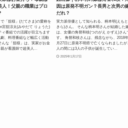
美人！父親の職業はプロ
因は原発不明ガン？長男と次男の
？
だれ？
で「舘様」(だてさま)の愛称を
実力派俳優として知られる、柄本明(えもと
an宮舘涼太(みやだて りょうた)
きら)さん。 そんな柄本明さんが結婚した
ティ番組での活躍が目立ちます
は、女優の角替和枝(つのがえ かずえ)さん
代劇、料理番組など幅広く活動
す。 角替和枝さんは、残念ながら、2018年
そんな「舘様」は、実家がお金
月27日に原発不明癌で亡くなられましたが
親が看護師で超美人...
人の間には3人の子供が誕生してい...
2025年1月17日