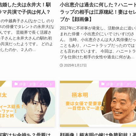
結婚した夫は永井大！馴
小出恵介は過去に何した？ハニー
ラマ共演で子供は何人？
ラップの相手は江原穂紀！妻はセ
ブか【顔画像】
の中越典子さん(なかごし のり
本の俳優でタレントの永井大(な
2017年に不祥事が発覚し、活動休止に追い
さんです。 芸能界で長く活躍さ
まれた俳優・小出恵介(こいで けいすけ)さ
典子さんと永井大さんの馴れ初
ん。 当時、小出恵介さんは大人気俳優だ
共演だったようです。 どのよ
こともあり、ハニートラップだったのでは
したのか、２人の...
とも言われています。 今回は、ハニート
プを仕掛けた相手の女性や過去に何があ...
2025年1月17日
俳優・女優・タレント
俳優・女優・タレ
実家はお金持ち？母親は
顔画像｜柄本明の嫁は角替和枝！