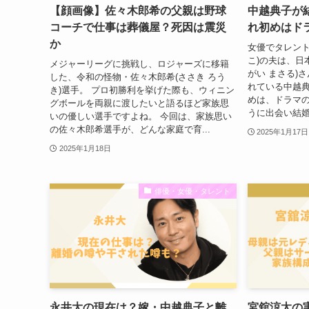
【顔画像】佐々木郎希の父親は野球
中越典子が
コーチで仕事は葬儀屋？死因は震災
れ初めはド
か
女優でタレント
こ)の夫は、日
メジャーリーグに挑戦し、ロジャーズに移籍
がい まさる)
した、令和の怪物・佐々木郎希(ささき ろう
れている中越
き)選手。 プロ初勝利を挙げた際も、ウィニン
めは、ドラマの
グボールを両親に渡したいと語るほど家族思
うに出会い結婚
いの優しい選手ですよね。 今回は、家族思い
の佐々木郎希選手が、どんな家庭で育...
2025年1月17日
2025年1月18日
俳優・女優・タレント
永井大の現在は？嫁・中越典子と離
宮舘涼太の