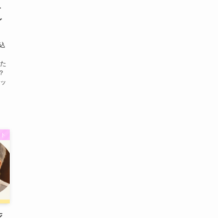
ト
レ
込
った
？
ラッ
ント
死