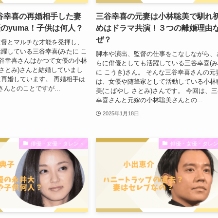
谷幸喜の再婚相手した妻
三谷幸喜の元妻は小林聡美で馴れ
優のyuma！子供は何人？
めはドラマ共演！３つの離婚理由
ぜ？
監督とマルチな才能を発揮し、
躍している三谷幸喜(みたに こ
脚本や演出、監督の仕事をこなしながら、
三谷幸喜さんはかつて女優の小林
らに俳優としても活躍している三谷幸喜(
 さとみ)さんと結婚していまし
に こうき)さん。 そんな三谷幸喜さんの元
再婚しています。 再婚相手は
は、女優や随筆家として活動している小林
さんとのことですが...
美(こばやし さとみ)さんです。 今回は、
幸喜さんと元嫁の小林聡美さんとの...
2025年1月18日
俳優・女優・タレント
俳優・女優・タレ