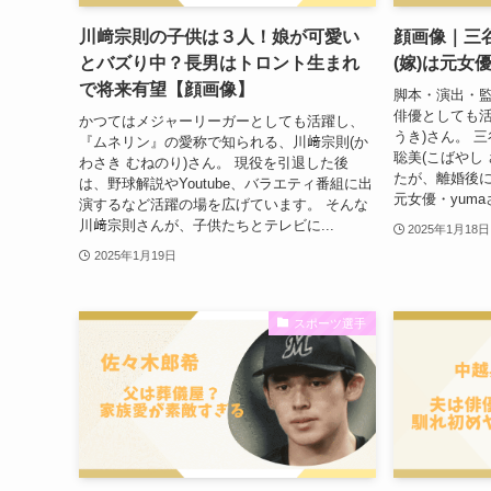
川﨑宗則の子供は３人！娘が可愛い
顔画像｜三
とバズり中？長男はトロント生まれ
(嫁)は元女
で将来有望【顔画像】
脚本・演出・
俳優としても活
かつてはメジャーリーガーとしても活躍し、
うき)さん。 
『ムネリン』の愛称で知られる、川﨑宗則(か
聡美(こばやし
わさき むねのり)さん。 現役を引退した後
たが、離婚後に
は、野球解説やYoutube、バラエティ番組に出
元女優・yuma
演するなど活躍の場を広げています。 そんな
川﨑宗則さんが、子供たちとテレビに...
2025年1月18日
2025年1月19日
スポーツ選手