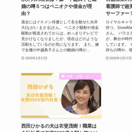
婚の噂５つはペニオクや借金が理
看護師で超
由？
サーファー
過去にはイケメン俳優として名を馳せた永井
ロイヤルキャラ
大(ながい まさる)さん。 ペニオク騒動や借金
持つ、SnowM
騒動が報道されてからは、めっきりテレビで
さん。 バラエ
見かけなくなりましたが、現在はどのような
が、舞台や時
活動をしているのか気になります。 また、嫁
しています。 
で女優の中越典子さんとの離婚の噂が...
持ちの噂や、母
2025年1月17日
2025年1月17日
俳優・女優・タレント
西田ひかるの夫は衣斐茂樹！職業は