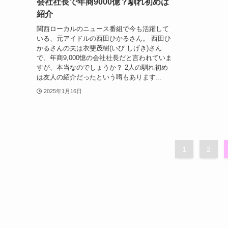
会社社長で年商9000億？馴れ初めは
紹介
関西ローカルのニュース番組で今も活躍して
いる、元アイドルの西田ひかるさん。 西田ひ
かるさんの夫は衣斐茂樹(いび しげき)さん
で、年商9,000憶の会社社長だと言われていま
すが、本当なのでしょうか？ 2人の馴れ初め
は友人の紹介だったという噂もあります...
2025年1月16日
1
2