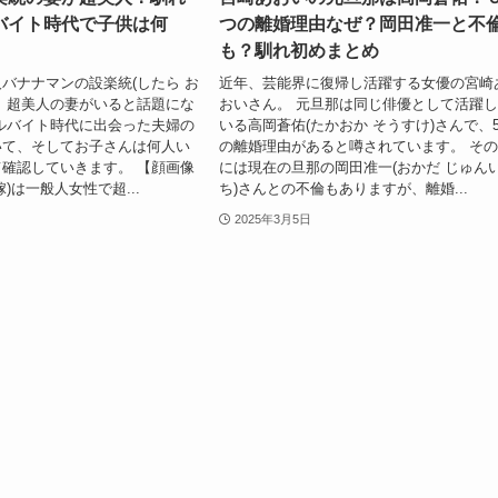
バイト時代で子供は何
つの離婚理由なぜ？岡田准一と不
も？馴れ初めまとめ
バナナマンの設楽統(したら お
近年、芸能界に復帰し活躍する女優の宮崎
、超美人の妻がいると話題にな
おいさん。 元旦那は同じ俳優として活躍
ルバイト時代に出会った夫婦の
いる高岡蒼佑(たかおか そうすけ)さんで、
いて、そしてお子さんは何人い
の離婚理由があると噂されています。 そ
確認していきます。 【顔画像
には現在の旦那の岡田准一(おかだ じゅん
)は一般人女性で超...
ち)さんとの不倫もありますが、離婚...
2025年3月5日