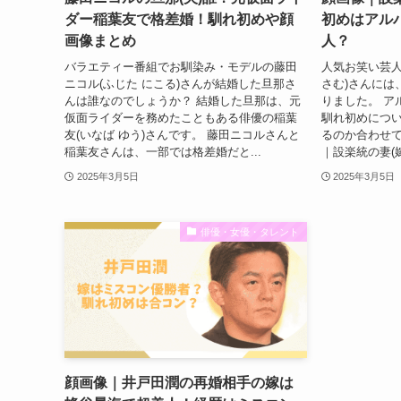
ダー稲葉友で格差婚！馴れ初めや顔
初めはアル
画像まとめ
人？
バラエティー番組でお馴染み・モデルの藤田
人気お笑い芸人
ニコル(ふじた にこる)さんが結婚した旦那さ
さむ)さんには
んは誰なのでしょうか？ 結婚した旦那は、元
りました。 ア
仮面ライダーを務めたこともある俳優の稲葉
馴れ初めにつ
友(いなば ゆう)さんです。 藤田ニコルさんと
るのか合わせて
稲葉友さんは、一部では格差婚だと...
｜設楽統の妻(嫁
2025年3月5日
2025年3月5日
俳優・女優・タレント
顔画像｜井戸田潤の再婚相手の嫁は