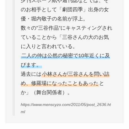
夕刊スポーツ紙や週刊誌などでは、そ
のお相手として「劇団四季」出身の女
優・堀内敬子の名前が浮上。
数々の”三谷作品”にキャスティングされ
ていることから「三谷さんの大のお気
に入りと言われている。
二人の仲は公然の秘密で10年近くに及
びます。
過去には
小林さんが三谷さんを問い詰
め、修羅場になったこともあった
と
か」（舞台関係者）。
https://www.menscyzo.com/2011/05/post_2636.ht
ml