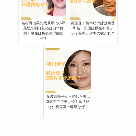
若村麻由美の元旦那は小野
顔画像｜柄本明の嫁は角替
兼弘で馴れ初めは日本舞
和枝！死因は原発不明ガ
踊！現在は独身の理由な
ン？長男と次男の嫁だれ？
ぜ？
多岐川華子が再婚した夫は
3歳年下でデキ婚！元旦那
は仁科克基で離婚なぜ？