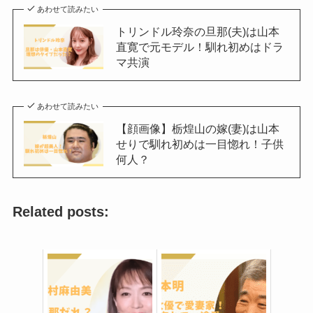
あわせて読みたい
トリンドル玲奈の旦那(夫)は山本
直寛で元モデル！馴れ初めはドラ
マ共演
あわせて読みたい
【顔画像】栃煌山の嫁(妻)は山本
せりで馴れ初めは一目惚れ！子供
何人？
Related posts: