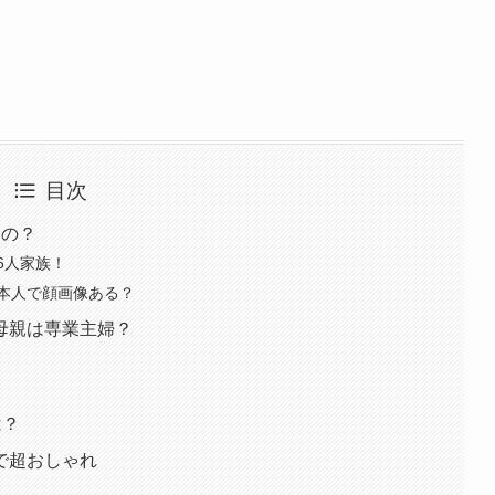
目次
なの？
6人家族！
本人で顔画像ある？
母親は専業主婦？
は？
で超おしゃれ