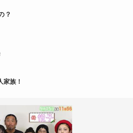
の？
！
人家族！