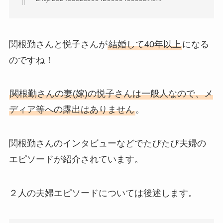
関根勤さんと悦子さんが
結婚して40年以上
になる
のですね！
関根勤さんの妻(嫁)の悦子さんは一般人なので、メ
ディア等への露出はありません
。
関根勤さんのインタビューなどでたびたび夫婦の
エピソードが紹介されています。
２人の夫婦エピソードについては後述します。