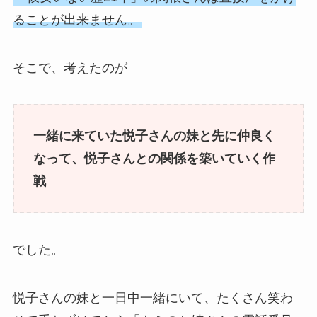
ることが出来ません。
そこで、考えたのが
一緒に来ていた悦子さんの妹と先に仲良く
なって、悦子さんとの関係を築いていく作
戦
でした。
悦子さんの妹と一日中一緒にいて、たくさん笑わ