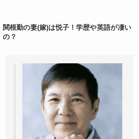
関根勤の妻(嫁)は悦子！学歴や英語が凄い
の？