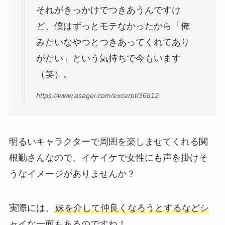
それがきっかけでつきあうんですけ
ど、僕はずっとモテなかったから「俺
みたいなやつとつきあってくれてあり
がたい」という気持ちで今もいます
（笑）。
https://www.asagei.com/excerpt/36812
明るいキャラクターで周囲を楽しませてくれる関
根勤さんなので、イケイケで女性にも声を掛けそ
うなイメージがありませんか？
実際には、
妹を介して仲良くなろうとするなどシ
ャイな一面もあるのですね！