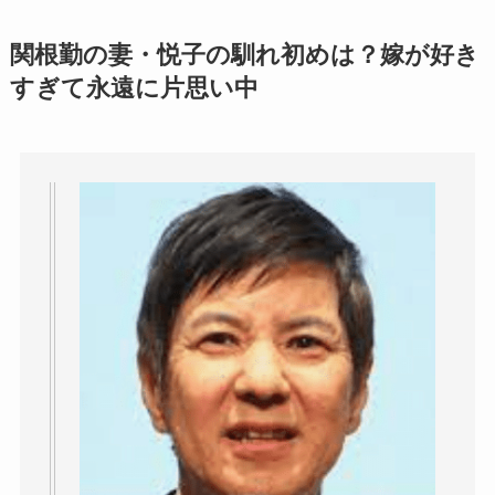
関根勤の妻・悦子の馴れ初めは？嫁が好き
すぎて永遠に片思い中