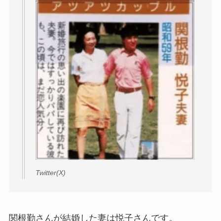
Twitter(X)
関根勤さんが結婚した妻は悦子さんです。