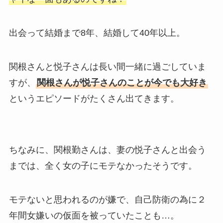
出会って結婚まで8年、結婚して40年以上。
関根さんと悦子さんは長い間一緒に過ごしていま
すが、
関根さんが悦子さんのことが今でも大好き
というエピソードがたくさん出てきます。
ちなみに、関根勤さんは、妻の悦子さんと出会う
までは、全く女の子にモテなかったそうです。
モテないと思われるのが嫌で、自己防衛の為に２
年間女嫌いの仮面を被っていたことも…。