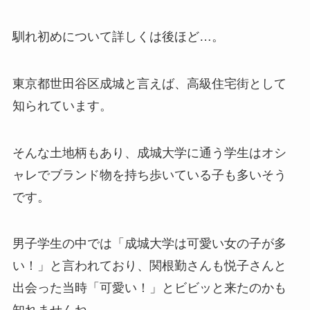
馴れ初めについて詳しくは後ほど…。
東京都世田谷区成城と言えば、高級住宅街として
知られています。
そんな土地柄もあり、成城大学に通う学生はオシ
ャレでブランド物を持ち歩いている子も多いそう
です。
男子学生の中では「成城大学は可愛い女の子が多
い！」と言われており、関根勤さんも悦子さんと
出会った当時「可愛い！」とビビッと来たのかも