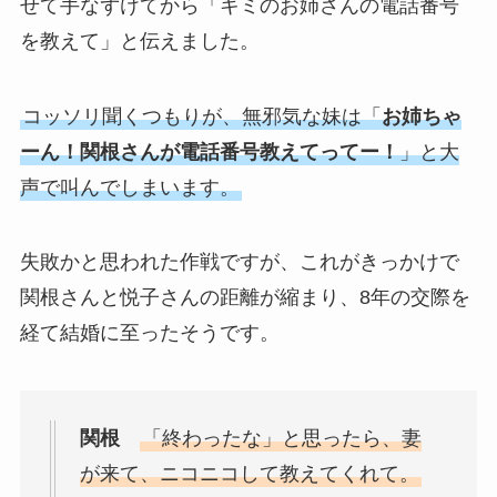
せて手なずけてから「キミのお姉さんの電話番号
を教えて」と伝えました。
コッソリ聞くつもりが、無邪気な妹は「
お姉ちゃ
ーん！関根さんが電話番号教えてってー！
」と大
声で叫んでしまいます。
失敗かと思われた作戦ですが、これがきっかけで
関根さんと悦子さんの距離が縮まり、8年の交際を
経て結婚に至ったそうです。
関根
「終わったな」と思ったら、妻
が来て、ニコニコして教えてくれて。