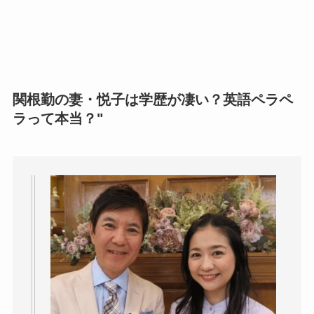
関根勤の妻・悦子は学歴が凄い？英語ペラペ
ラって本当？"