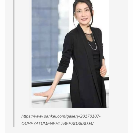
https://www.sankei.com/gallery/20170107-
OUHF7ATUMFNFHL7BEPSGS6SUJ4/