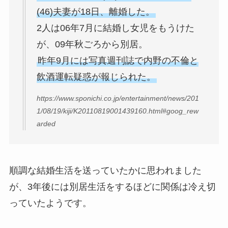
(46)夫妻が18日、離婚した。
2人は06年7月に結婚し女児をもうけた
が、09年秋ごろから別居。
昨年9月には写真週刊誌で内野の不倫と
飲酒運転疑惑が報じられた。
https://www.sponichi.co.jp/entertainment/news/201
1/08/19/kiji/K20110819001439160.html#goog_rew
arded
順調な結婚生活を送っていたかに思われました
が、3年後には別居生活をするほどに関係は冷え切
っていたようです。