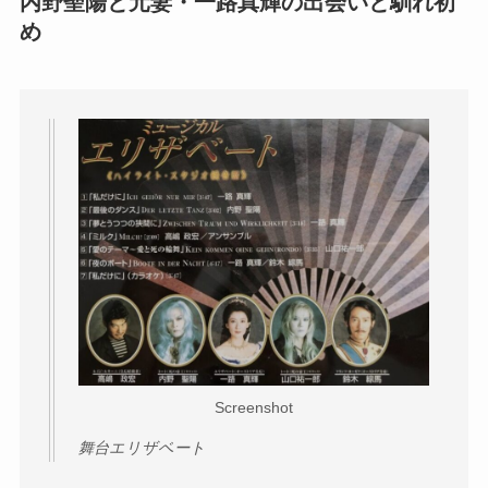
内野聖陽と元妻・一路真輝の出会いと馴れ初
め
Screenshot
舞台エリザベート