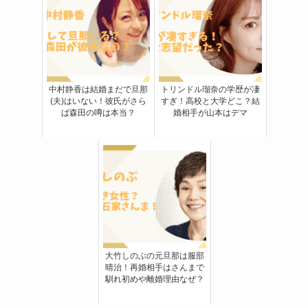
中村静香は結婚まだで旦那
トリンドル瑠奈の学歴が凄
(夫)はいない！彼氏がさら
すぎ！高校と大学どこ？結
ば森田の噂は本当？
婚相手が山本はデマ
大竹しのぶの元旦那は服部
晴治！再婚相手はさんまで
馴れ初めや離婚理由なぜ？