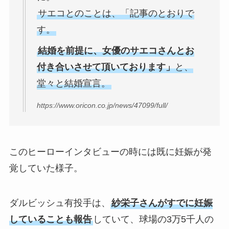
サエコとのことは、「記事のとおりで
す。
結婚を前提に、女優のサエコさんとお
付き合いさせて頂いております」
と、
堂々と結婚宣言。
https://www.oricon.co.jp/news/47099/full/
このヒーローインタビューの時には既に妊娠が発
覚していた様子。
ダルビッシュ有投手は、
紗栄子さんがすでに妊娠
していることも報告
していて、球場の3万5千人の