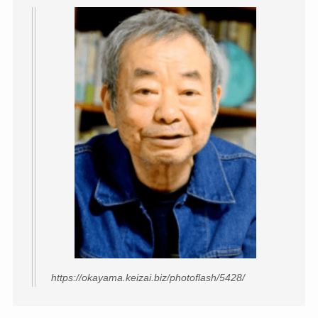
https://okayama.keizai.biz/photoflash/5428/