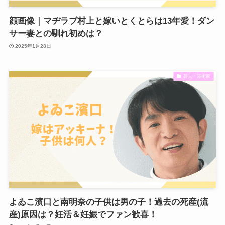
顔画像｜マヂラブ村上と嫁いとくとらは13年愛！ダン
サー妻との馴れ初めは？
2025年1月28日
芸人・芸術家
よゐこ濱口と南明奈の子供は男の子！過去の死産(流
産)原因は？妊活＆妊娠でファン歓喜！