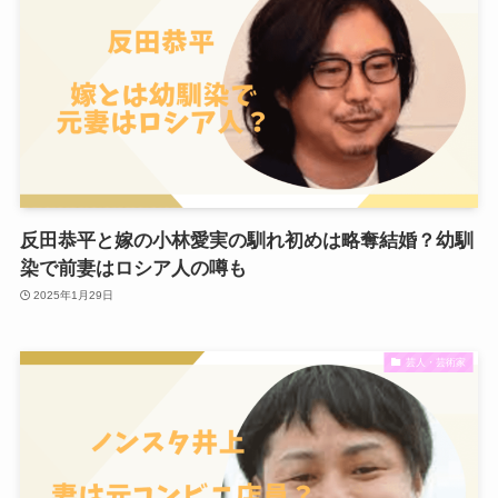
反田恭平と嫁の小林愛実の馴れ初めは略奪結婚？幼馴
染で前妻はロシア人の噂も
2025年1月29日
芸人・芸術家